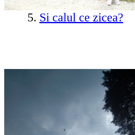
5.
Si calul ce zicea?