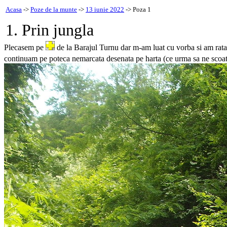
Acasa
->
Poze de la munte
->
13 iunie 2022
-> Poza 1
1. Prin jungla
Plecasem pe
de la Barajul Turnu dar m-am luat cu vorba si am rata
continuam pe poteca nemarcata desenata pe harta (ce urma sa ne scoat