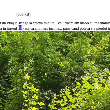
(553 kB)
t un viraj la stanga la cateva minute... ca urmare am luat-o aiurea ina
a in traseul
) asa ca am mers inainte... pana cand poteca s-a pierdut in