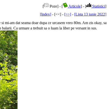
[
Poze] - [
Articole
] - [
Statistici
]
[Index]
- [<<] -
[>>]
-
[Lista 13 iunie 2022]
inte si mi-am dat seama doar dupa ce urcasem vreo 80m. Am zis okay, sa
 balarii. Ca urmare a trebuit sa o luam la liber pe versant in sus.