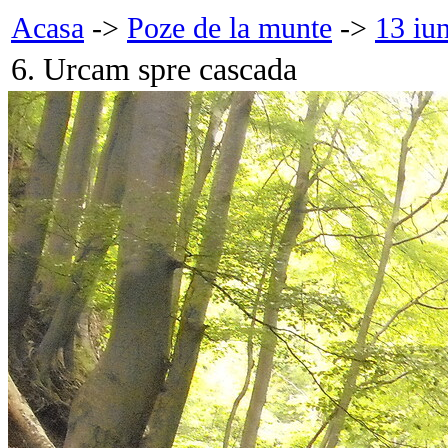
Acasa
->
Poze de la munte
->
13 iu
6. Urcam spre cascada