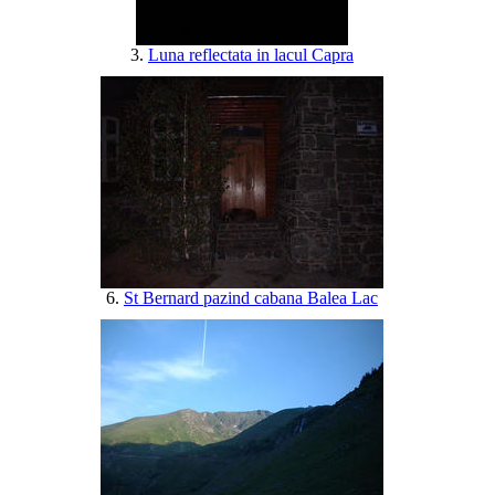
3.
Luna reflectata in lacul Capra
6.
St Bernard pazind cabana Balea Lac