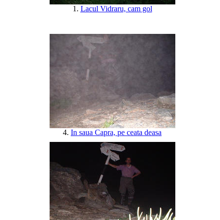
1.
Lacul Vidraru, cam gol
4.
In saua Capra, pe ceata deasa