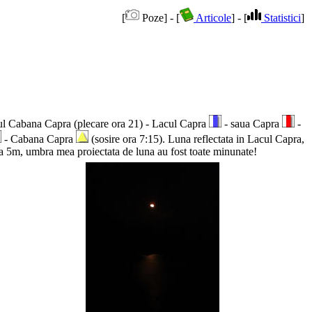
[
Poze] - [
Articole
] - [
Statistici
]
eul Cabana Capra (plecare ora 21) - Lacul Capra
- saua Capra
-
- Cabana Capra
(sosire ora 7:15). Luna reflectata in Lacul Capra,
i la 5m, umbra mea proiectata de luna au fost toate minunate!