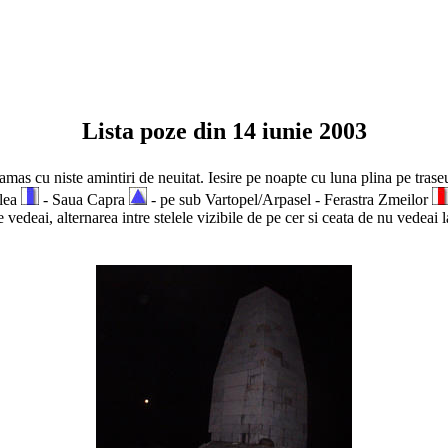
Lista poze din 14 iunie 2003
as cu niste amintiri de neuitat. Iesire pe noapte cu luna plina pe tras
lea
- Saua Capra
- pe sub Vartopel/Arpasel - Ferastra Zmeilor
e vedeai, alternarea intre stelele vizibile de pe cer si ceata de nu vedea