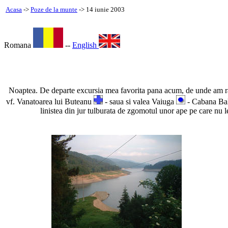
Acasa
->
Poze de la munte
-> 14 iunie 2003
Romana
--
English
Noaptea. De departe excursia mea favorita pana acum, de unde am ram
vf. Vanatoarea lui Buteanu
- saua si valea Vaiuga
- Cabana Ba
linistea din jur tulburata de zgomotul unor ape pe care nu l