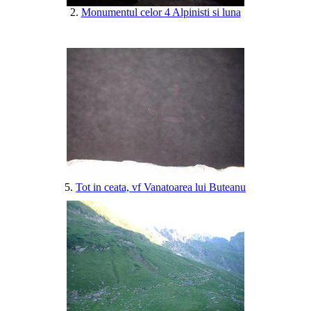
2.
Monumentul celor 4 Alpinisti si luna
5.
Tot in ceata, vf Vanatoarea lui Buteanu