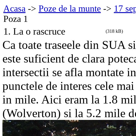
Acasa
->
Poze de la munte
->
17 se
Poza 1
1. La o rascruce
(318 kB)
Ca toate traseele din SUA si
este suficient de clara pote
intersectii se afla montate i
punctele de interes cele mai
in mile. Aici eram la 1.8 mi
(Wolverton) si la 5.2 mile d