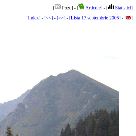
[
Poze] - [
Articole
] - [
Statistici
]
[Index]
-
[<<]
-
[>>]
-
[Lista 17 septembrie 2005]
-
[
]