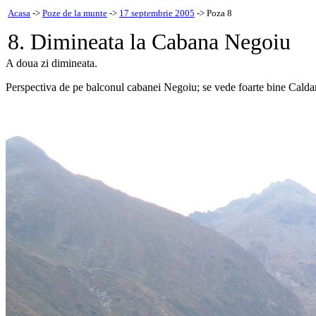
Acasa
->
Poze de la munte
->
17 septembrie 2005
-> Poza 8
8. Dimineata la Cabana Negoiu
A doua zi dimineata.
Perspectiva de pe balconul cabanei Negoiu; se vede foarte bine Caldarea