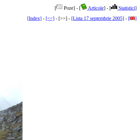
[
Poze] - [
Articole
] - [
Statistici
]
[Index]
-
[<<]
- [>>] -
[Lista 17 septembrie 2005]
-
[
]