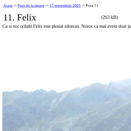
Acasa
->
Poze de la munte
->
17 septembrie 2005
-> Poza 11
11. Felix
(263 kB)
Ca si noi ceilalti Felix este plouat zdravan. Noroc ca mai avem doar ju