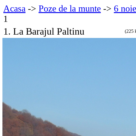
Acasa
->
Poze de la munte
->
6 noi
1
1. La Barajul Paltinu
(225 