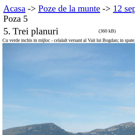
Acasa
->
Poze de la munte
->
12 se
Poza 5
5. Trei planuri
(360 kB)
Cu verde inchis in mijloc - celalalt versant al Vaii lui Bogdan; in spate