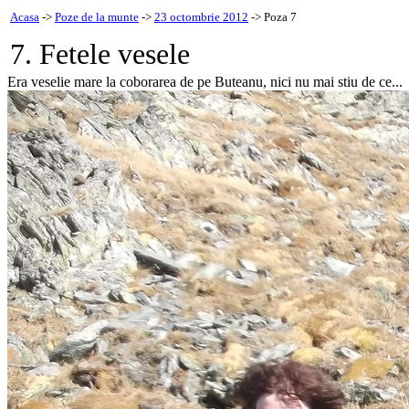
Acasa
->
Poze de la munte
->
23 octombrie 2012
-> Poza 7
7. Fetele vesele
Era veselie mare la coborarea de pe Buteanu, nici nu mai stiu de ce...