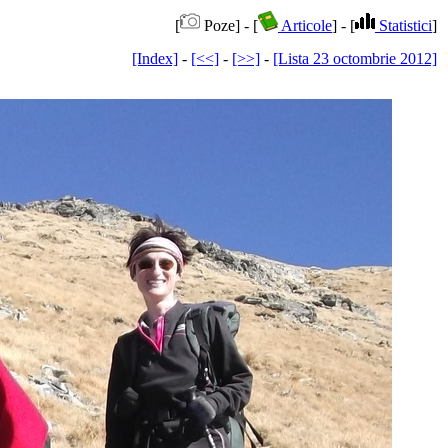
[
Poze] - [
Articole
] - [
Statistici
]
[Index]
-
[<<]
-
[>>]
-
[Lista 23 octombrie 2012]