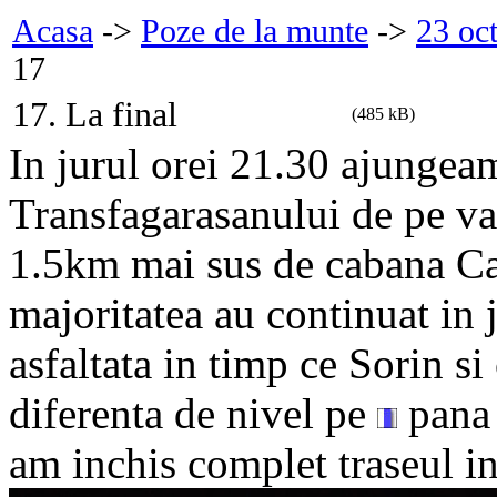
Acasa
->
Poze de la munte
->
23 oc
17
17. La final
(485 kB)
In jurul orei 21.30 ajungea
Transfagarasanului de pe va
1.5km mai sus de cabana Cap
majoritatea au continuat in
asfaltata in timp ce Sorin 
diferenta de nivel pe
pana 
am inchis complet traseul i