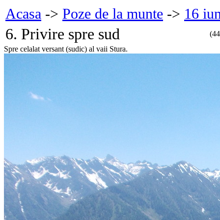
Acasa
->
Poze de la munte
->
16 iu
6. Privire spre sud
(4
Spre celalat versant (sudic) al vaii Stura.