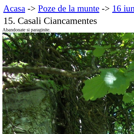
Acasa
->
Poze de la munte
->
16 iu
15. Casali Ciancamentes
Abandonate si paraginite.