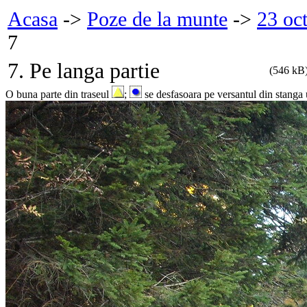
Acasa
->
Poze de la munte
->
23 oc
7
7. Pe langa partie
(546 kB
O buna parte din traseul
;
se desfasoara pe versantul din stanga u