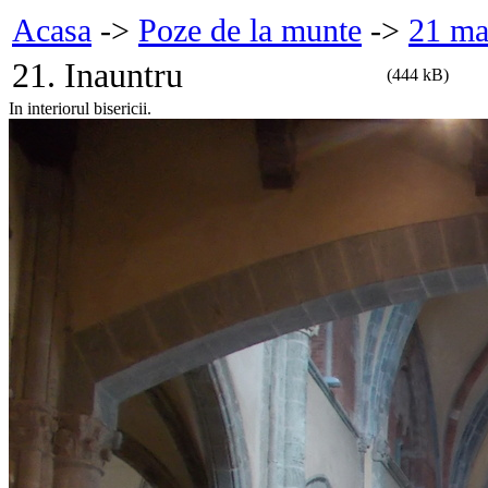
Acasa
->
Poze de la munte
->
21 ma
21. Inauntru
(444 kB)
In interiorul bisericii.