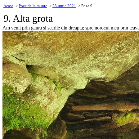
Acasa
->
Poze de la munte
->
28 iunie 2021
-> Poza 9
9. Alta grota
Am venit prin gaura si scarile din dreapta; spre norocul meu prin teava 