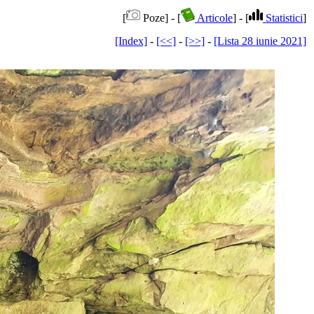
[
Poze] - [
Articole
] - [
Statistici
]
[Index]
-
[<<]
-
[>>]
-
[Lista 28 iunie 2021]