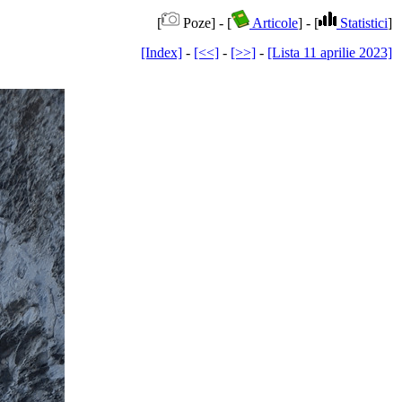
[
Poze] - [
Articole
] - [
Statistici
]
[Index]
-
[<<]
-
[>>]
-
[Lista 11 aprilie 2023]