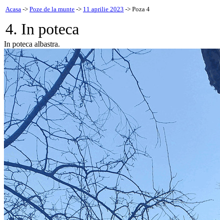
Acasa
->
Poze de la munte
->
11 aprilie 2023
-> Poza 4
4. In poteca
In poteca albastra.