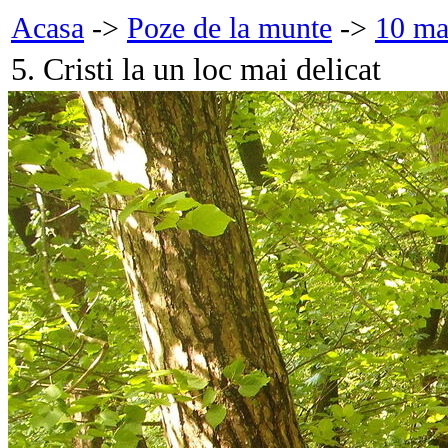
Acasa
->
Poze de la munte
->
10 ma
5. Cristi la un loc mai delicat