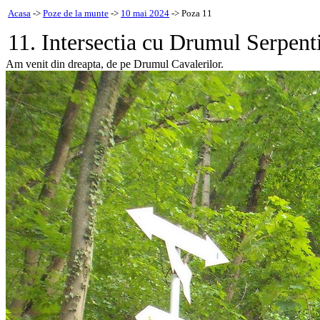
Acasa
->
Poze de la munte
->
10 mai 2024
-> Poza 11
11. Intersectia cu Drumul Serpent
Am venit din dreapta, de pe Drumul Cavalerilor.