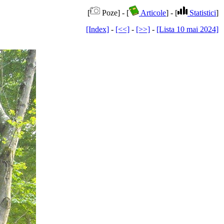
[
Poze] - [
Articole
] - [
Statistici
]
[Index]
-
[<<]
-
[>>]
-
[Lista 10 mai 2024]