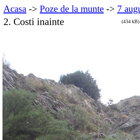
Acasa
->
Poze de la munte
->
7 aug
2. Costi inainte
(434 kB)