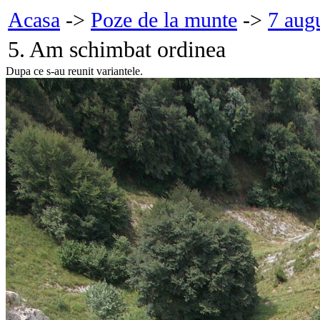
Acasa
->
Poze de la munte
->
7 aug
5. Am schimbat ordinea
Dupa ce s-au reunit variantele.