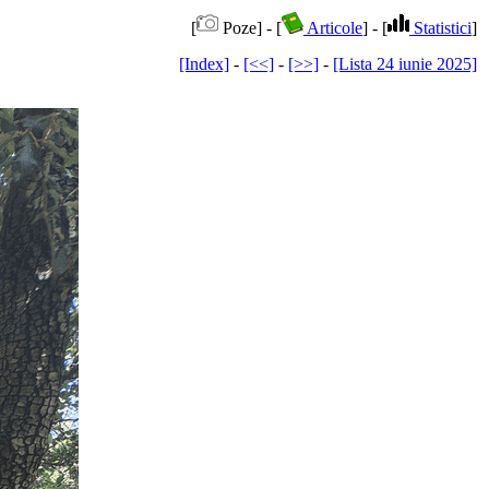
[
Poze] - [
Articole
] - [
Statistici
]
[Index]
-
[<<]
-
[>>]
-
[Lista 24 iunie 2025]