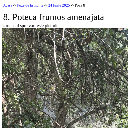
Acasa
->
Poze de la munte
->
24 iunie 2025
-> Poza 8
8. Poteca frumos amenajata
Urucusul spre varf este pietruit.