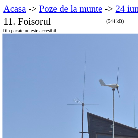
Acasa
->
Poze de la munte
->
24 iu
11. Foisorul
(544 kB)
Din pacate nu este accesibil.