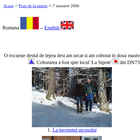
Acasa
->
Poze de la munte
-> 7 ianuarie 2006
Romana
--
English
O excursie destul de lejera desi am urcat si am coborat in doua ma
. Coborarea a fost spre locul 'La Sipote'
din DN73A 
1.
La inceputul urcusului