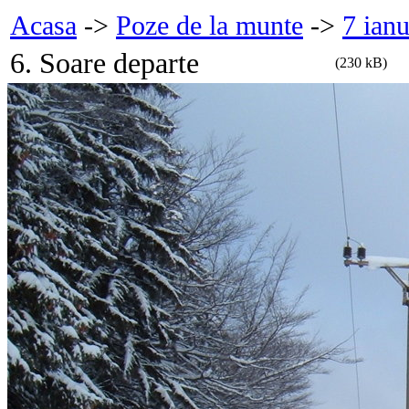
Acasa
->
Poze de la munte
->
7 ian
6. Soare departe
(230 kB)