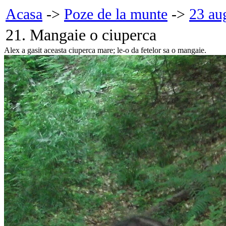
Acasa
->
Poze de la munte
->
23 au
21. Mangaie o ciuperca
Alex a gasit aceasta ciuperca mare; le-o da fetelor sa o mangaie.