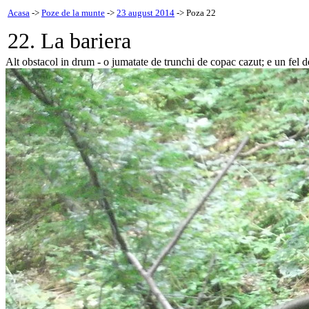
Acasa
->
Poze de la munte
->
23 august 2014
-> Poza 22
22. La bariera
Alt obstacol in drum - o jumatate de trunchi de copac cazut; e un fel de