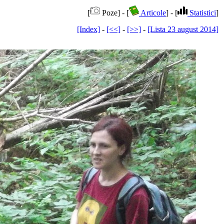
[
Poze] - [
Articole
] - [
Statistici
]
[Index]
-
[<<]
-
[>>]
-
[Lista 23 august 2014]