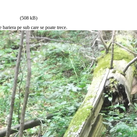
(508 kB)
 bariera pe sub care se poate trece.