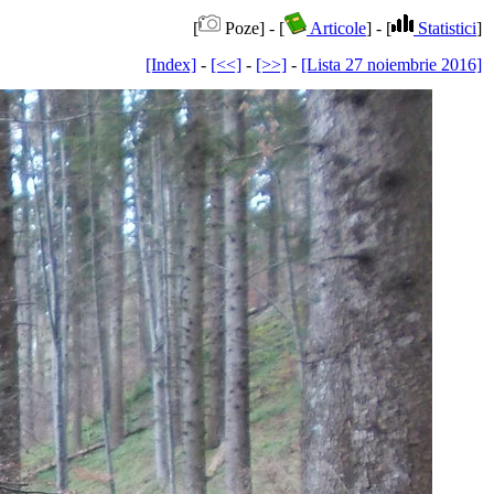
[
Poze] - [
Articole
] - [
Statistici
]
[Index]
-
[<<]
-
[>>]
-
[Lista 27 noiembrie 2016]