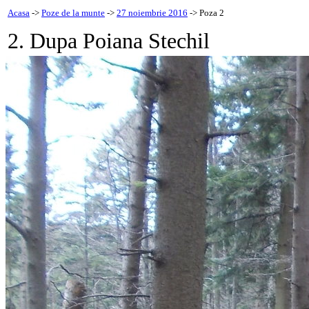
Acasa
->
Poze de la munte
->
27 noiembrie 2016
-> Poza 2
2. Dupa Poiana Stechil