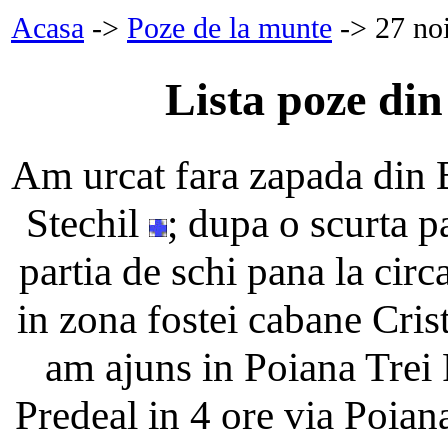
Acasa
->
Poze de la munte
-> 27 no
Lista poze di
Am urcat fara zapada din B
Stechil
; dupa o scurta 
partia de schi pana la cir
in zona fostei cabane Crist
am ajuns in Poiana Trei 
Predeal in 4 ore via Poian