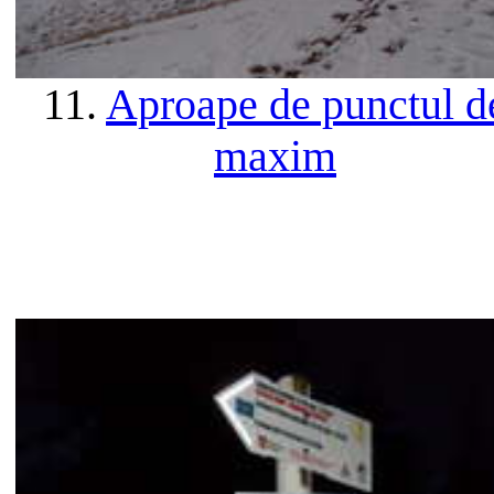
11.
Aproape de punctul d
maxim