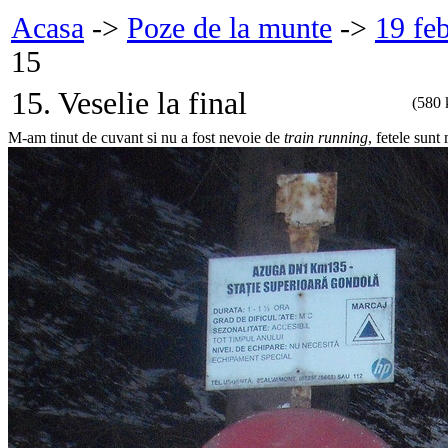
Acasa
->
Poze de la munte
->
19 fe
15
15. Veselie la final
(580 
M-am tinut de cuvant si nu a fost nevoie de
train running
, fetele sun