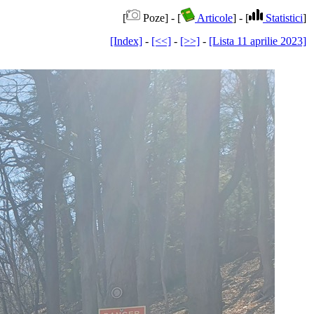
[
Poze] - [
Articole
] - [
Statistici
]
[Index]
-
[<<]
-
[>>]
-
[Lista 11 aprilie 2023]