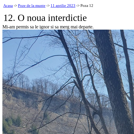
Acasa
->
Poze de la munte
->
11 aprilie 2023
-> Poza 12
12. O noua interdictie
Mi-am permis sa le ignor si sa merg mai departe.