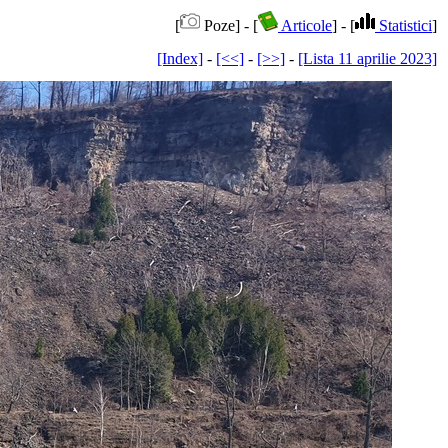
[
Poze] - [
Articole
] - [
Statistici
]
[Index]
-
[<<]
-
[>>]
-
[Lista 11 aprilie 2023]