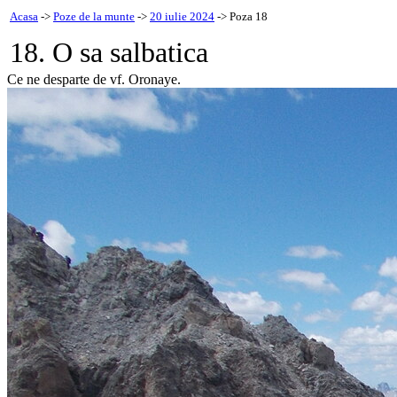
Acasa
->
Poze de la munte
->
20 iulie 2024
-> Poza 18
18. O sa salbatica
Ce ne desparte de vf. Oronaye.