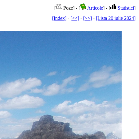
[
Poze] - [
Articole
] - [
Statistici
]
[Index]
-
[<<]
-
[>>]
-
[Lista 20 iulie 2024]